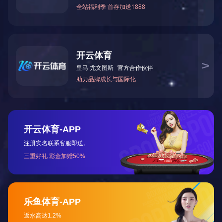
公司简介
荣誉资质
在新的世纪里，兰宇公司坚持以“专
公司秉承“顾客至上、锐意进取”的经
业成就品质、服务铸造竞争力”为理
营理念。我们荣获多项荣誉，我们将
念，致力于新产品、新技术、新工艺
一如既往，努力创造辉煌！
的不断创新和开拓。
查看更多 +
查看更多 +
企业文化
联系我们
公司在注重产品开发，研制的同时，
厂址：青岛即墨区小韩村工业园
不断加强质量管理，并全面通过了
电话：0532-88564000
CE认证、CQC认证及ISO9001国际质
传真：0532-88563775