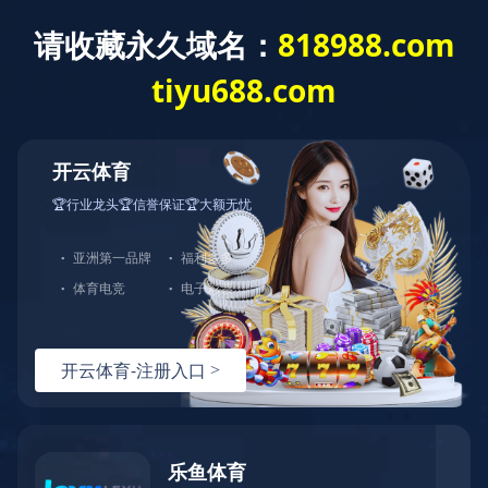
欢迎来到
开云网页版登录入口
的官方网站！