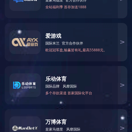
坚持以“专业成就品质、服务铸造竞争力”为理念
关于我们
开云网页版登录入口自创建以来，一直坚持不断开发，创新产品，开拓
市场，与众多科研单位，高等院校进行紧密合作并聘请高级工程师作指
导。
公司拥有硅钢片自动冲剪线，全自动数控平绕机、箔绕机、环形绕线
机、扁线立绕机、R型绕线机、数控雕刻机、真空压力浸烤机、全自动
铁芯数控氩焊机等先进设备。