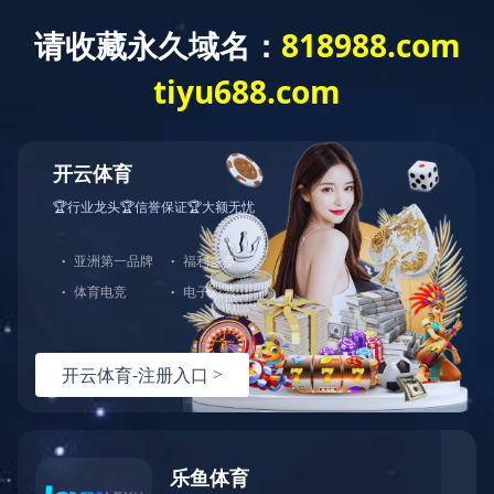
欢迎来到
开云网页版登录入口
的官方网站！
ABOUT US
关于我们
开云网页版登录入口自创建以来，一直坚持以“质量稳抓、信誉为
上”的经营宗旨，不断开发，创新产品，开拓市场，与众多科研单位，
高等院校进行紧密合作并聘请工程师作指导。公司拥有硅钢片自动冲剪