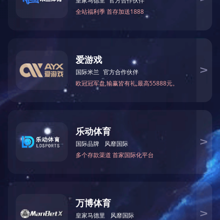
Copyright © 2018 开云网页版登录入口 All rights Reserved 版权所有 未经许可
不得使用、转载、摘编。
微开云online(中国)
关于我们
产品中心
荣誉资质