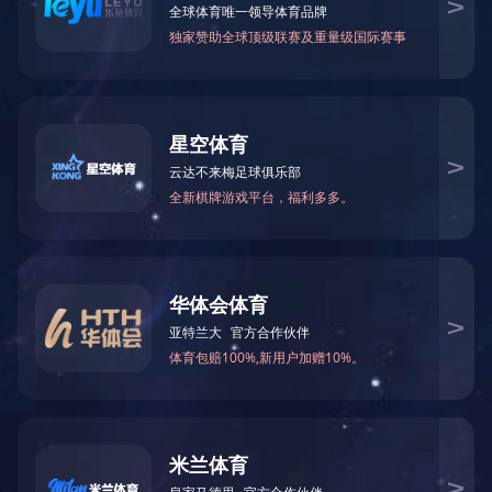
线，全自动数控平绕机、箔绕机、环形绕线机、扁线立绕机、R型绕线
机、数控雕刻机、真空压力浸烤机、全自动铁芯数控氩焊机等设备。引
入现代化管理理念，采用国内外高新技术。专业生产单、三相变压器，
稳压器，调压器，电抗器，充电器，逆变器，电机启动柜等产品。公司
在注重产品开发、研制的同时，不断加强质量管理，并全面通过了CE认
证、CQC认证及ISO9001国际质量体系认证。现在公司拥有全套现代智
能校验设备，为公司产品出厂提供了质量的保障。公司先后获得“中国
产品”、“电网定点选购产品”等殊荣。
在新的世纪里，兰宇公司坚持以“专业铸造品质、服务铸造竞争
力”为理念，致力于新产品、新技术、新工艺的不断创新和开拓。愿与
国内外客户真诚合作，携手并进，创造辉煌的明天！