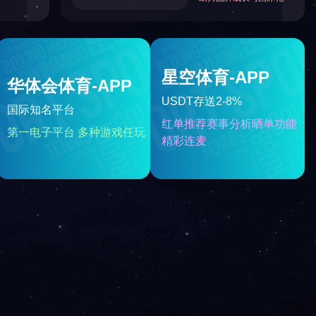
邮箱：lanyudianqi@126.com
-88564000
网址：www.hlhxzsc.com
2-88564000转物流部
客服热线：400-0532-669
网站备案/许可证号：鲁ICP备11007896号-1