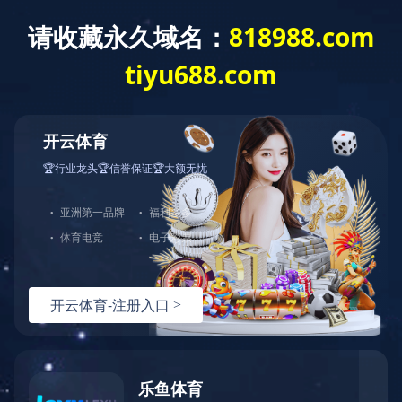
欢迎来到
开云网页版登录入口
的官方网站！
NEWS
新闻中心
开云网页版登录入口自创建以来，一直坚持以“质量稳
抓、信誉为上”的经营宗旨，不断开发，创新产品，开
拓市场