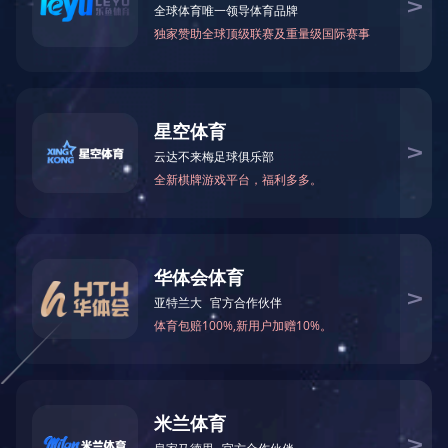
直流电源
充电机
电机起动柜
UPS不间断电源
电力电容器
特种变压器
DK系列控制变压器（出口型）
BK系列控制变压器（标准型）