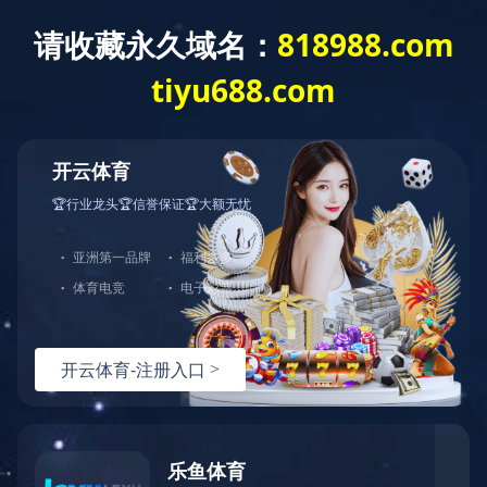
欢迎来到
开云网页版登录入口
的官方网站！
PRODUCT
产品分类
开云网页版登录入口
三相变压器
电抗器
稳压器
调压器
逆变器