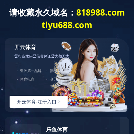
欢迎来到
开云网页版登录入口
的官方网站！
PRODUCT
产品分类
开云网页版登录入口
三相变压器
电抗器
稳压器
调压器
逆变器