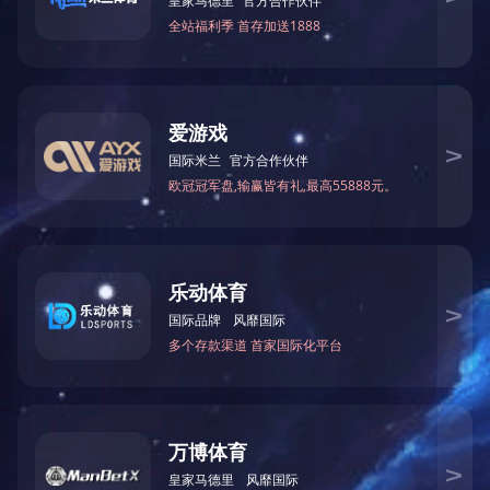
三相变开云网页版登录入口
单相变三相变压器(2Φ220V变
3Φ380V)
变频电源
三倍频变压器(50Hz变150Hz)