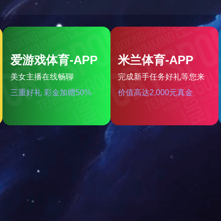
KSG系列输出电抗器
CKSG系列低压电容器串联
直流逆变焊机用电抗器