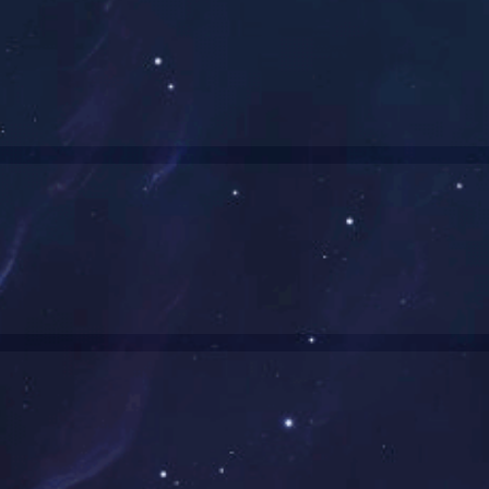
压器
电抗器
源
充电机
电
压器