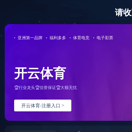
欢迎来到
开云网页版登录入口
的官方网站！
开云online(中国)
关于我们
产品