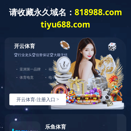
欢迎来到
开云网页版登录入口
的官方网站！
PRODUCT
产品分类
开云网页版登录入口
三相变压器
电抗器
稳压器
调压器
逆变器