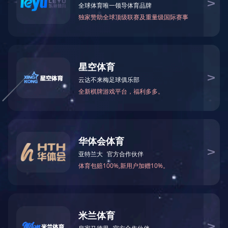
直流电源
充电机
电机起动柜
UPS不间断电源
电力电容器
特种变压器
QX4系列星形-三角形（Y-△)启动
JJ01系列自耦减压起动柜
柜