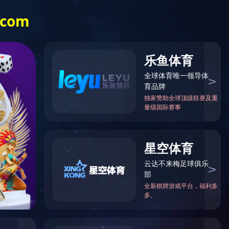
设为主页
添加收藏
地址导航
闻中心
销售网点
联系我们