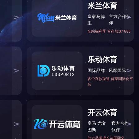
入口
投诉电话：13012516897
青岛市即墨区环保产业园即
传真：0532-88563775