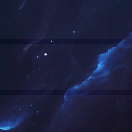
公司在注重产品开发、研制的同时，不断加强质量管理
发布者：admin 发布时间：2019-02-21 16:35:55 点击：18011
理
量管理
量管理
关于我们
产品列表
联系我们
公司简介
开云网页版登录入
开云网页版登录
荣誉资质
口
三相变压器
厂址：山东省