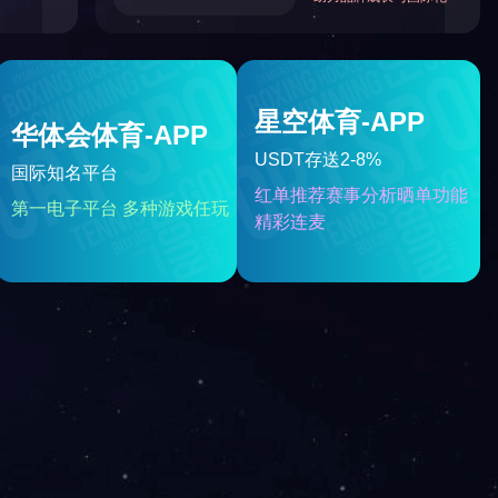
入口
投诉电话：13012516897
青岛市即墨区环保产业园即
传真：0532-88563775
邮箱：lanyudianqi@126.com
-88564000
网址：www.hlhxzsc.com
2-88564000转物流部
客服热线：400-0532-669
网站备案/许可证号：鲁ICP备11007896号-1