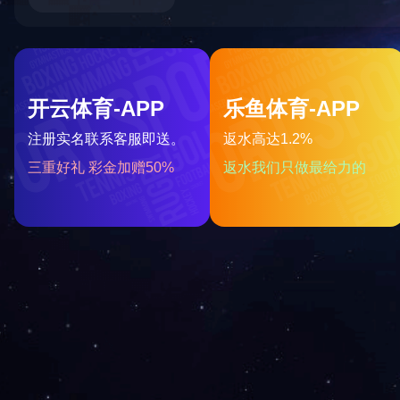
Copyright © 2018 开云网页版登录入口 All rights Reser
微开云online(中国)
关于我们
产品中心