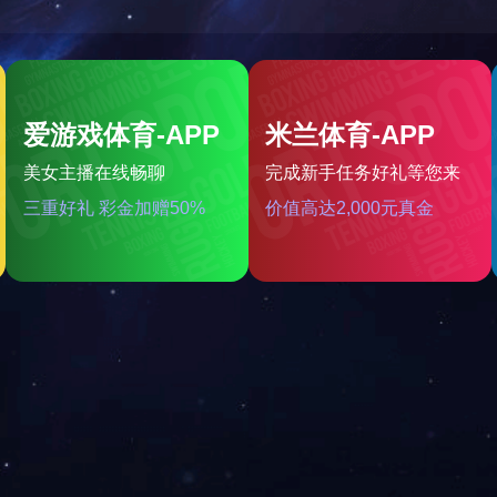
关于我们
产品列表
联系我们
公司简介
开云网页版登录入
开云网页版登录
荣誉资质
口
三相变压器
厂址：山东省
客户反馈
电抗器
稳压器
发龙山路50号
人才招聘
调压器
逆变器
业务电话：0532
销售网点
直流电源
充电机
物流电话：053
电机起动柜
UPS不间断电源
电力电容器
特种变压器
ved 版权所有 未经许可不得使用、转载、摘编。