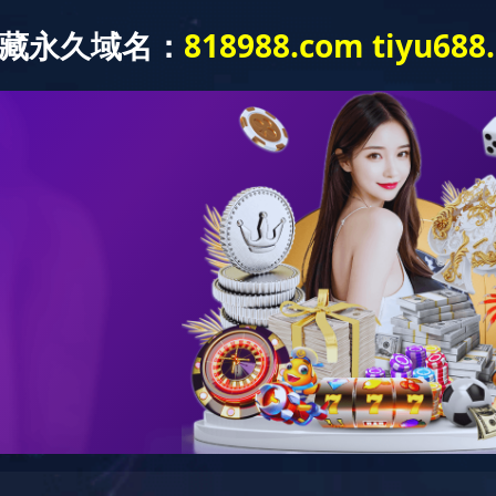
分类
荣誉资质
厂区设备
人才招聘
新