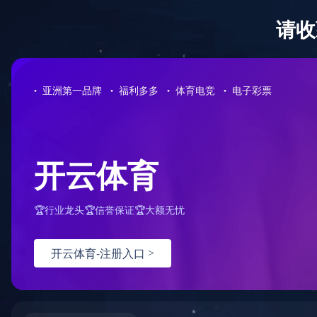
欢迎来到
开云网页版登录入口
的官方网站！
开云online(中国)
关于我们
产品