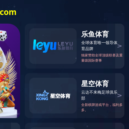
设为主页
添加收藏
地址导航
闻中心
销售网点
联系我们