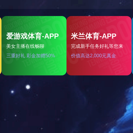
流可达额定电流的
6-10
倍）。
部件。
损。
方式等。