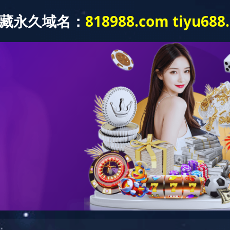
分类
荣誉资质
厂区设备
人才招聘
新