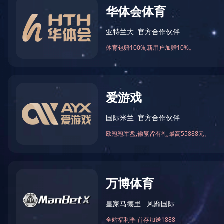
NEWS
新闻中心
1.
什么是软起动器？
软起动器是一种用于控制电动机启动过程的电子设备，
2.
工作原理
软起动器通过
可控硅（
SCR
）
或
IGBT
（绝缘栅双极晶
非瞬间全开。
关键控制模式：
*
电压斜坡控制：电压从初始值逐渐升高至额定值。
*
电流限幅控制：限制启动电流峰值（如设定为额定电
*
转矩控制：通过调节转矩实现更平稳的机械启动。