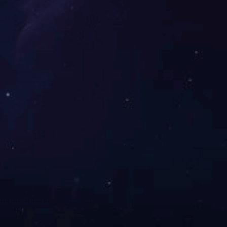
用于重载设备或对电网稳定性要求高的场景。其核心价值在于平衡性能、
抗器，充电器，逆变器，电机启动柜等产品
关于我们
产品列表
联系我们
公司简介
开云网页版登录入
开云网页版登录
荣誉资质
口
三相变压器
厂址：山东省
客户反馈
电抗器
稳压器
发龙山路50号
人才招聘
调压器
逆变器
业务电话：0532
销售网点
直流电源
充电机
物流电话：053
电机起动柜
UPS不间断电源
电力电容器
特种变压器