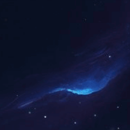
6.
选型要点
*
电机参数：额定功率、电压、电流。
*
负载类型：轻载（如风机）或重载（如破碎机）。
*
功能需求：是否需要通讯接口（如
Modbus
）、故障诊
*
环境要求：防护等级（
IP
）、温度、湿度（船用需耐腐
7.
维护与注意事项
*
散热：确保散热片或风扇正常工作，避免过热。
*
参数设置：根据负载特性调整启动时间和电流限值。
*
定期检查：清理灰尘，检查接线端子是否松动。
*
兼容性：避免与高谐波设备共用电网。
8.
常见问题
* Q
：软起动器能替代变频器吗？
A
：不能。软起动器
* Q
：软起动器是否节能？
A
：启动阶段节能明显，但
* Q
：软起动器故障如何处理？
A
：常见故障如过流、