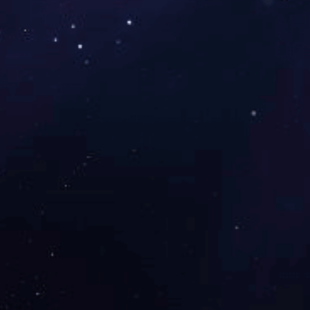
总结
软起动器是工业领域优化电机启动的
“
缓冲器
”
，尤其适
上一页：变压器的分类有哪些？
下一页：专业生产单、三相变压器，稳压器，调压器，电