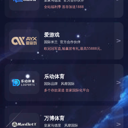
一、概述
JJW系列精密交流净化稳压电源是采用正弦能量分配稳压技术，集
稳压、市电净化功能于一体的新型电源产品。具有稳压精度高、动
态响应速度快、失真小、负栽适用能力强、抗电磁干扰能力强等优
点。
二、使用场合
主要应用于供电质置要求较高的计算机、精密仪器、检测设备、通
讯广播设备、 自动控制系统等。
三、产品性能
输入电压
单相185V-250V
输出电压
相电压220V±1%
频率
50Hz±2Hz
过压保护值
单相246V±4V