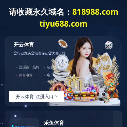
欢迎来到
开云网页版登录入口
的官方网站！
PRODUCT
产品分类
JJW系列单相精密稳压器