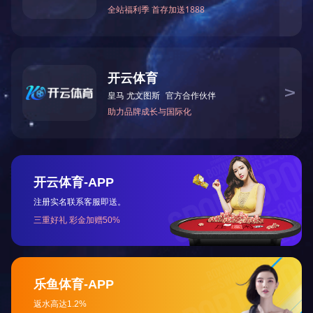
负载效应
≤±0.5%
效率
>90%
波形失真
≤5%
响应时间
20ms-100ms
尖峰吸收
输入500V/13us 输出≤5V
环境温度
-10°C- +40°C
音频噪声
≤60dB距离1m
抗电强度
1500VAC/1min无飞弧放电、无击穿
绝缘电阻
单相对地绝緣电阻>5M Ω
四、规格型号
型号规
产品尺寸
包装尺寸
相
重量(k
格
(长x宽x高)(cm)
(长x宽x高）(cm)
台装
数
g)
(kVA)
JJW -0.5
16x35x25
23x41x33
9
1
JJW -1
16x35x25
23x41x33
10
1